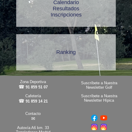
Calendario
Resultados
Inscripciones
Ranking
Zona Deportiva
Suscríbete a Nuestra
☎
91 859 51 07
Newsletter Golf
Cafetería
Suscríbete a Nuestra
Newsletter Hípica
☎
91 859 14 21
Contacto
✉
Autovía A6 km. 33