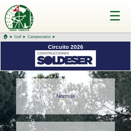
🏠︎
►
Golf
►
Campeonatos ►
Circuito 2026
Normas