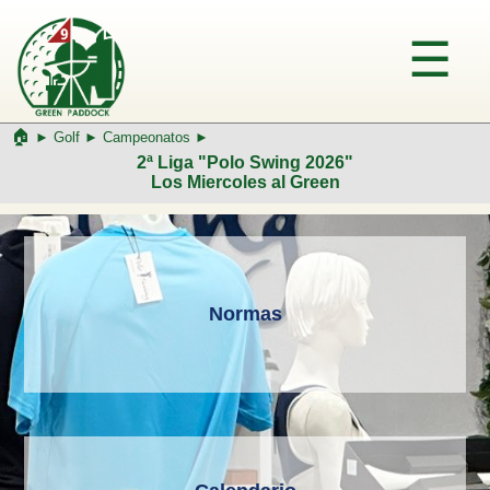
🏠︎
►
Golf
►
Campeonatos ►
2ª Liga "Polo Swing 2026"
Los Miercoles al Green
Normas